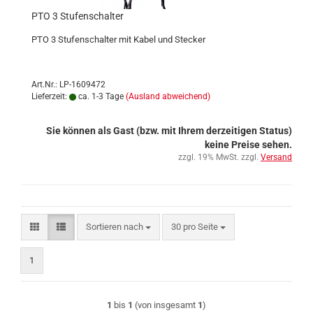
PTO 3 Stufenschalter
PTO 3 Stufenschalter mit Kabel und Stecker
Art.Nr.: LP-1609472
Lieferzeit:
ca. 1-3 Tage
(Ausland abweichend)
Sie können als Gast (bzw. mit Ihrem derzeitigen Status)
keine Preise sehen.
zzgl. 19% MwSt. zzgl.
Versand
Sortieren nach
pro Seite
Sortieren nach
30 pro Seite
1
1
bis
1
(von insgesamt
1
)