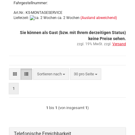
Fahrgestellnummer:
Art.Nr.: KS-MONTAGESERVICE
Lieferzeit:
ca. 2 Wochen
(Ausland abweichend)
Sie können als Gast (bzw. mit Ihrem derzeitigen Status)
keine Preise sehen.
zzgl. 19% MwSt. zzgl.
Versand
Sortieren nach
pro Seite
Sortieren nach
30 pro Seite
1
1
bis
1
(von insgesamt
1
)
Telefonische Erreichbarkeit