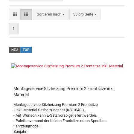
Sortieren nach
pro Seite
Sortieren nach
30 pro Seite
1
NEU
TOP
Montageservice Sitzheizung Premium 2 Frontsitze inkl.
Material
Montageservice Sitzheizung Premium 2 Frontsitze
- inkl. Material Sitzheizungsset (KS-1040-).
- Auf Wunsch kann E-Satz vorab geliefert werden.
- Palettenversand der beiden Frontsitze durch Spedition
Fahrzeugmodell:
Baujahr: