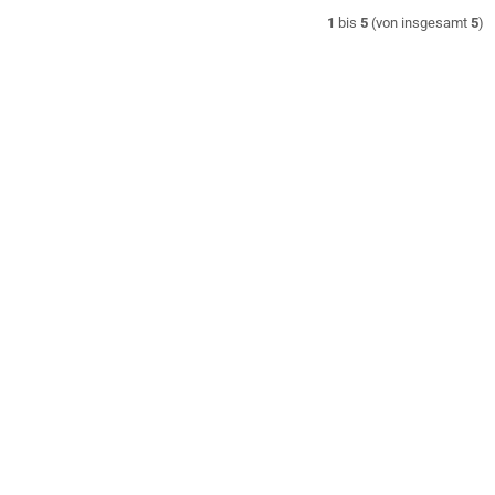
1
bis
5
(von insgesamt
5
)