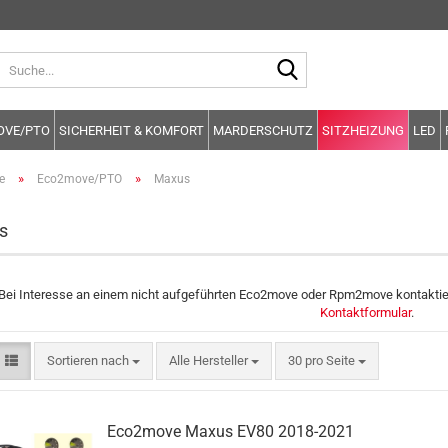
Suche...
OVE/PTO
SICHERHEIT & KOMFORT
MARDERSCHUTZ
SITZHEIZUNG
LED
»
»
e
Eco2move/PTO
Maxus
s
Bei Interesse an einem nicht aufgeführten Eco2move oder Rpm2move kontaktier
Kontaktformular
.
Sortieren nach
pro Seite
Sortieren nach
Alle Hersteller
30 pro Seite
Eco2move Maxus EV80 2018-2021