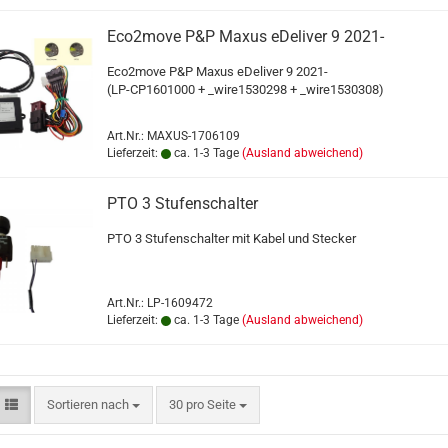
Eco2move P&P Maxus eDeliver 9 2021-
Eco2move P&P Maxus eDeliver 9 2021-
(LP-CP1601000 + _wire1530298 + _wire1530308)
Art.Nr.: MAXUS-1706109
Lieferzeit:
ca. 1-3 Tage
(Ausland abweichend)
PTO 3 Stufenschalter
PTO 3 Stufenschalter mit Kabel und Stecker
Art.Nr.: LP-1609472
Lieferzeit:
ca. 1-3 Tage
(Ausland abweichend)
Sortieren nach
pro Seite
Sortieren nach
30 pro Seite