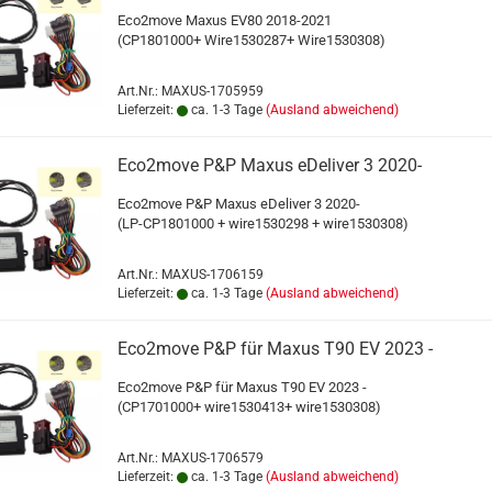
Eco2move Maxus EV80 2018-2021
(CP1801000+ Wire1530287+ Wire1530308)
Art.Nr.: MAXUS-1705959
Lieferzeit:
ca. 1-3 Tage
(Ausland abweichend)
Eco2move P&P Maxus eDeliver 3 2020-
Eco2move P&P Maxus eDeliver 3 2020-
(LP-CP1801000 + wire1530298 + wire1530308)
Art.Nr.: MAXUS-1706159
Lieferzeit:
ca. 1-3 Tage
(Ausland abweichend)
Eco2move P&P für Maxus T90 EV 2023 -
Eco2move P&P für Maxus T90 EV 2023 -
(CP1701000+ wire1530413+ wire1530308)
Art.Nr.: MAXUS-1706579
Lieferzeit:
ca. 1-3 Tage
(Ausland abweichend)