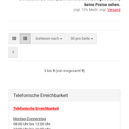
keine Preise sehen.
zzgl. 19% MwSt. zzgl.
Versand
Sortieren nach
pro Seite
Sortieren nach
30 pro Seite
1
1
bis
9
(von insgesamt
9
)
Telefonische Erreichbarkeit
Telefonische Erreichbarkeit
Montag-Donnerstag
08:00 Uhr bis 12:00 Uhr