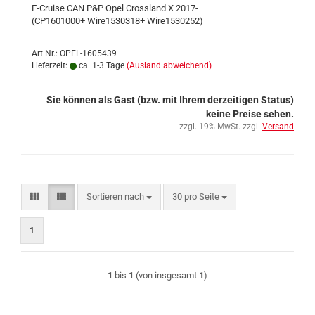
E-Cruise CAN P&P Opel Crossland X 2017-
(CP1601000+ Wire1530318+ Wire1530252)
Art.Nr.: OPEL-1605439
Lieferzeit:
ca. 1-3 Tage
(Ausland abweichend)
Sie können als Gast (bzw. mit Ihrem derzeitigen Status)
keine Preise sehen.
zzgl. 19% MwSt. zzgl.
Versand
Sortieren nach
pro Seite
Sortieren nach
30 pro Seite
1
1
bis
1
(von insgesamt
1
)