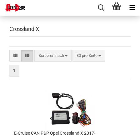
Crossland X
Sortieren nach
pro Seite
Sortieren nach
30 pro Seite
1
E-Cruise CAN P&P Opel Crossland X 2017-