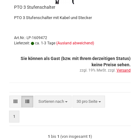
PTO 3 Stufenschalter
PTO 3 Stufenschalter mit Kabel und Stecker
Art.Nr.: LP-1609472
Lieferzeit:
ca. 1-3 Tage
(Ausland abweichend)
Sie können als Gast (bzw. mit Ihrem derzeitigen Status)
keine Preise sehen.
zzgl. 19% MwSt. zzgl.
Versand
Sortieren nach
pro Seite
Sortieren nach
30 pro Seite
1
1
bis
1
(von insgesamt
1
)