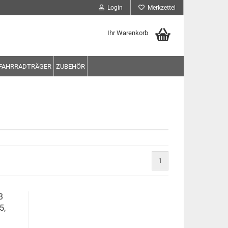
Login
Merkzettel
Ihr Warenkorb
FAHRRADTRÄGER
ZUBEHÖR
1
3
5,