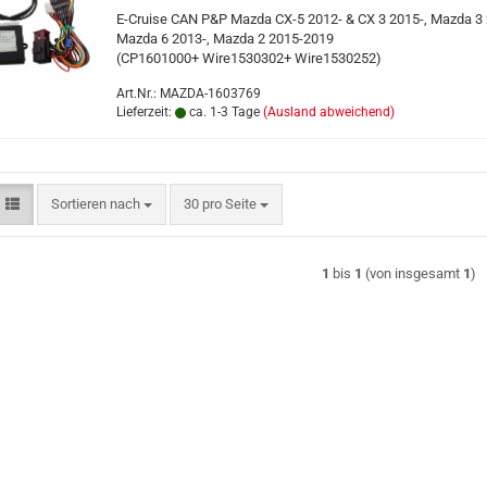
E-Cruise CAN P&P Mazda CX-5 2012- & CX 3 2015-, Mazda 3 
Mazda 6 2013-, Mazda 2 2015-2019
(CP1601000+ Wire1530302+ Wire1530252)
Art.Nr.: MAZDA-1603769
Lieferzeit:
ca. 1-3 Tage
(Ausland abweichend)
Sortieren nach
pro Seite
Sortieren nach
30 pro Seite
1
bis
1
(von insgesamt
1
)