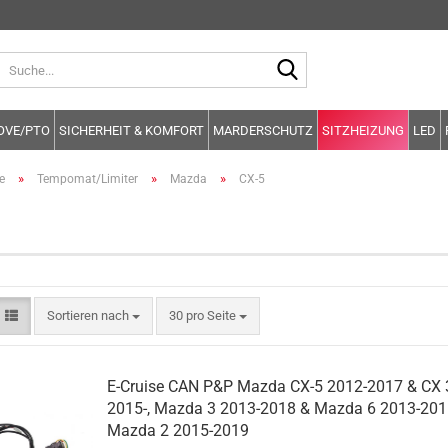
Suche...
OVE/PTO
SICHERHEIT & KOMFORT
MARDERSCHUTZ
SITZHEIZUNG
LED
»
»
»
e
Tempomat/Limiter
Mazda
CX-5
Sortieren nach
pro Seite
Sortieren nach
30 pro Seite
E-Cruise CAN P&P Mazda CX-5 2012-2017 & CX 
2015-, Mazda 3 2013-2018 & Mazda 6 2013-201
Mazda 2 2015-2019