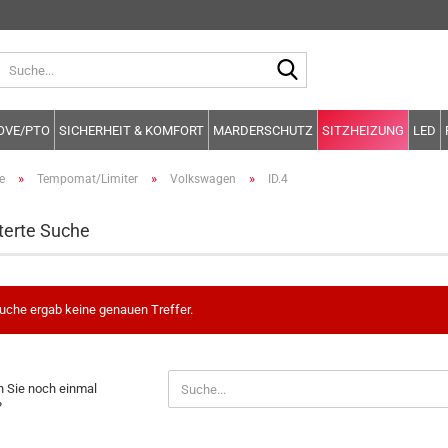
Suche...
OVE/PTO
SICHERHEIT & KOMFORT
MARDERSCHUTZ
SITZHEIZUNG
LED
»
»
»
e
Tempomat/Limiter
Volkswagen
ID.4
terte Suche
uche ergab keine genauen Treffer.
EN
 Sie noch einmal
?