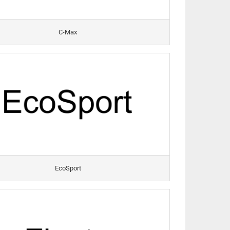
C-Max
EcoSport