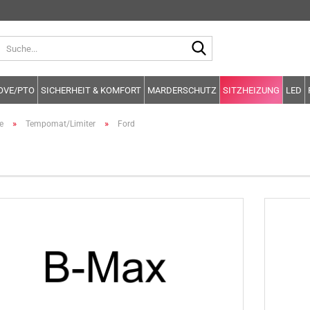
Suche...
OVE/PTO
SICHERHEIT & KOMFORT
MARDERSCHUTZ
SITZHEIZUNG
LED
»
»
e
Tempomat/Limiter
Ford