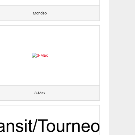
Mondeo
S-Max