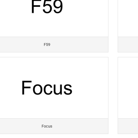
F59
Focus