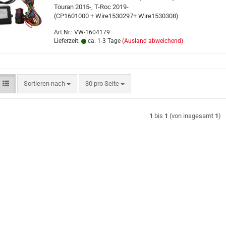
Touran 2015-, T-Roc 2019-
(CP1601000 + Wire1530297+ Wire1530308)
Art.Nr.: VW-1604179
Lieferzeit:
ca. 1-3 Tage
(Ausland abweichend)
Sortieren nach
pro Seite
Sortieren nach
30 pro Seite
1
bis
1
(von insgesamt
1
)