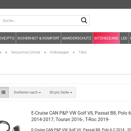
Suche...
OVE/PTO
SICHERHEIT & KOMFORT
MARDERSCHUTZ
SITZHEIZUNG
LED
»
»
»
e
Tempomat/Limiter
Volkswagen
T-Roc
Sortieren nach
pro Seite
Sortieren nach
30 pro Seite
E-Cruise CAN P&P VW Golf VII, Passat B8, Polo 6
2014-2017, Touran 2016-, T-Roc 2019-
E-Cruise CAN P&P VW Golf VII, Passat B8, Polo 6 C 2014 - 2