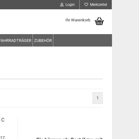
Login
Merkzettel
Ihr Warenkorb
FAHRRADTRÄGER
ZUBEHÖR
1
 C
017,