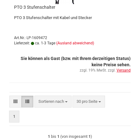
PTO 3 Stufenschalter
PTO 3 Stufenschalter mit Kabel und Stecker
Art.Nr.: LP-1609472
Lieferzeit:
ca. 1-3 Tage
(Ausland abweichend)
Sie können als Gast (bzw. mit Ihrem derzeitigen Status)
keine Preise sehen.
zzgl. 19% MwSt. zzgl.
Versand
Sortieren nach
pro Seite
Sortieren nach
30 pro Seite
1
1
bis
1
(von insgesamt
1
)