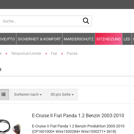
Suche...
OVE/PTO
SICHERHEIT & KOMFORT
MARDERSCHUTZ
SITZHEIZUNG
LED
»
»
»
e
Tempomat/Limiter
Fiat
Panda
a
Sortieren nach
pro Seite
Sortieren nach
30 pro Seite
E-Cruise II Fiat Panda 1.2 Benzin 2003-2010
E-Cruise II Fiat Panda 1.2 Benzin Produktion 2003-2010
(CP1601000+ Wire1530284+ Wire1530271+ 3618)