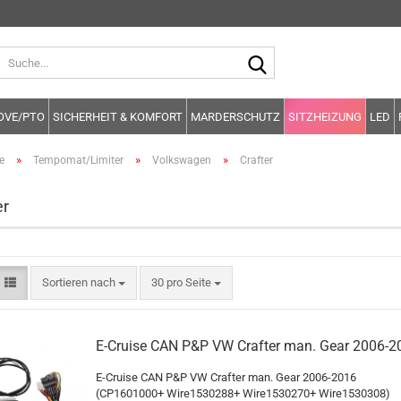
Suche...
OVE/PTO
SICHERHEIT & KOMFORT
MARDERSCHUTZ
SITZHEIZUNG
LED
»
»
»
e
Tempomat/Limiter
Volkswagen
Crafter
er
Sortieren nach
pro Seite
Sortieren nach
30 pro Seite
E-Cruise CAN P&P VW Crafter man. Gear 2006-2
E-Cruise CAN P&P VW Crafter man. Gear 2006-2016
(CP1601000+ Wire1530288+ Wire1530270+ Wire1530308)