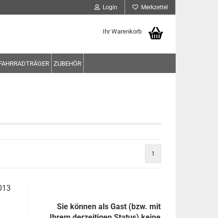
Login
Merkzettel
Ihr Warenkorb
FAHRRADTRÄGER
ZUBEHÖR
1
013
Sie können als Gast (bzw. mit
Ihrem derzeitigen Status) keine