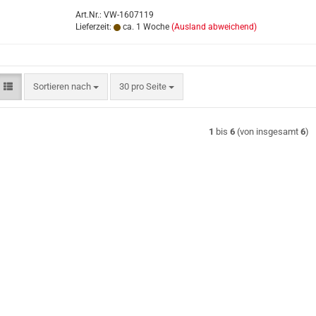
Art.Nr.: VW-1607119
Lieferzeit:
ca. 1 Woche
(Ausland abweichend)
Sortieren nach
pro Seite
Sortieren nach
30 pro Seite
1
bis
6
(von insgesamt
6
)