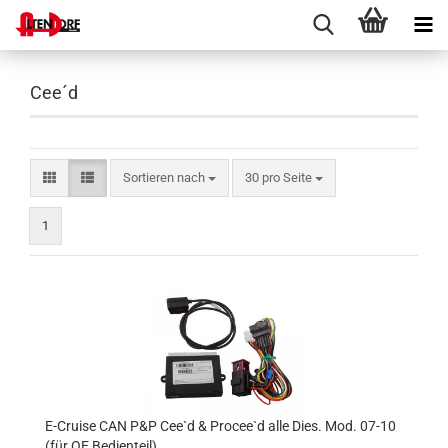
Cee´d
Sortieren nach
pro Seite
Sortieren nach
30 pro Seite
1
E-Cruise CAN P&P Cee`d & Procee`d alle Dies. Mod. 07-10
(für OE Bedienteil)