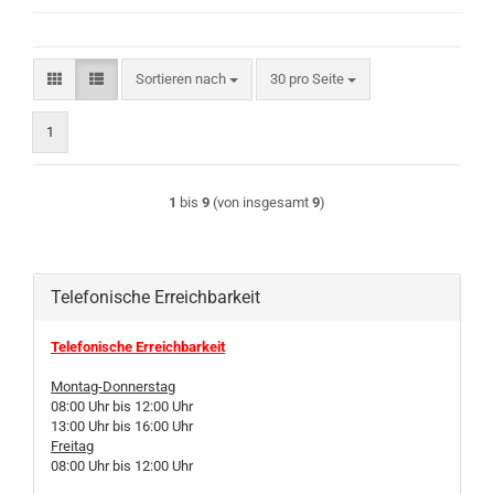
Sortieren nach
pro Seite
Sortieren nach
30 pro Seite
1
1
bis
9
(von insgesamt
9
)
Telefonische Erreichbarkeit
Telefonische Erreichbarkeit
Montag-Donnerstag
08:00 Uhr bis 12:00 Uhr
13:00 Uhr bis 16:00 Uhr
Freitag
08:00 Uhr bis 12:00 Uhr