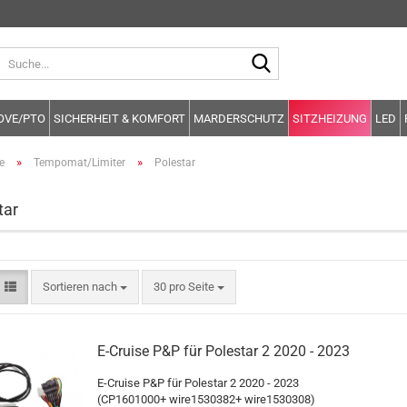
Suche...
OVE/PTO
SICHERHEIT & KOMFORT
MARDERSCHUTZ
SITZHEIZUNG
LED
»
»
e
Tempomat/Limiter
Polestar
tar
Sortieren nach
pro Seite
Sortieren nach
30 pro Seite
E-Cruise P&P für Polestar 2 2020 - 2023
E-Cruise P&P für Polestar 2 2020 - 2023
(CP1601000+ wire1530382+ wire1530308)