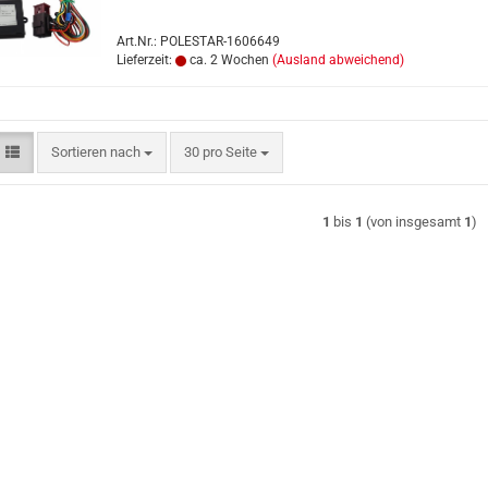
Art.Nr.: POLESTAR-1606649
Lieferzeit:
ca. 2 Wochen
(Ausland abweichend)
Sortieren nach
pro Seite
Sortieren nach
30 pro Seite
1
bis
1
(von insgesamt
1
)