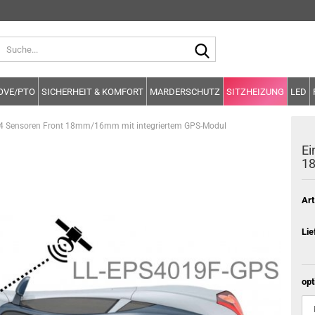
Suche...
OVE/PTO
SICHERHEIT & KOMFORT
MARDERSCHUTZ
SITZHEIZUNG
LED
k 4 Sensoren Front 18mm/16mm mit integriertem GPS-Modul
Ei
18
Art
Lie
opt