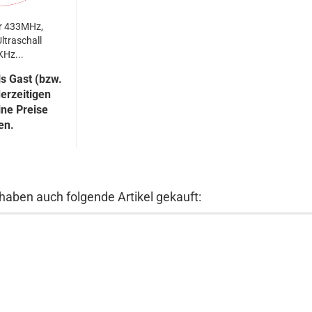
ür 433MHz,
ltraschall
KHz...
s Gast (bzw.
erzeitigen
ine Preise
en.
 haben auch folgende Artikel gekauft: