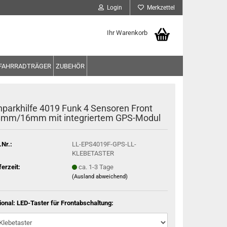
Login
Merkzettel
Ihr Warenkorb
FAHRRADTRÄGER
ZUBEHÖR
nparkhilfe 4019 Funk 4 Sensoren Front
mm/16mm mit integriertem GPS-Modul
.Nr.:
LL-EPS4019F-GPS-LL-
KLEBETASTER
ferzeit:
ca. 1-3 Tage
(Ausland abweichend)
ional: LED-Taster für Frontabschaltung: