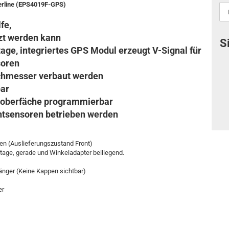
serline (EPS4019F-GPS)
fe,
zt werden kann
S
ge, integriertes GPS Modul erzeugt V-Signal für
soren
chmesser verbaut werden
bar
roberfäche programmierbar
ontsensoren betrieben werden
den (Auslieferungszustand Front)
age, gerade und Winkeladapter beiliegend.
nger (Keine Kappen sichtbar)
er