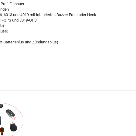
Profi Einbauer
unden
6, 6013 und 4019 mit integrierten Buzzer Front oder Heck
19F-GPS und 8019-GPS
de)
luss)
igt Batterieplus und Zündungsplus)