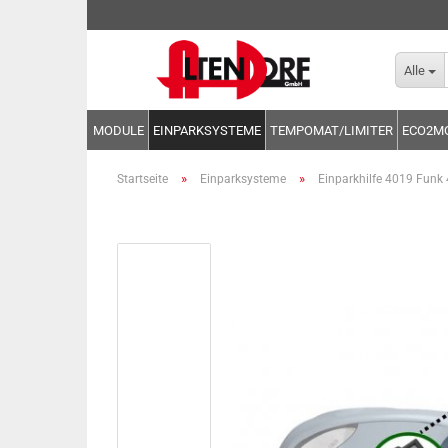
Alle
MODULE
EINPARKSYSTEME
TEMPOMAT/LIMITER
ECO2M
»
»
Startseite
Einparksysteme
Einparkhilfe 4019 Fun