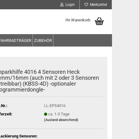
Login
Merkzettel
Ihr Warenkorb
FAHRRADTRÄGER
ZUBEHÖR
nparkhilfe 4016 4 Sensoren Heck
mm/16mm (auch mit 2 oder 3 Sensoren
treibbar) (KBSS-4D) -optionaler
ogrammierdongle-
.Nr.:
LL-EPS4016
ferzeit:
ca. 1-3 Tage
(Ausland abweichend)
Lackierung Sensoren: