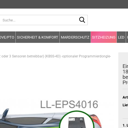
Suche...
OVE/PTO
SICHERHEIT & KOMFORT
MARDERSCHUTZ
SITZHEIZUNG
LED
der 3 Sensoren betreibbar) (KBSS-4D) -optionaler Programmierdongle-
Ei
18
be
Pr
Art
Lie
1. 