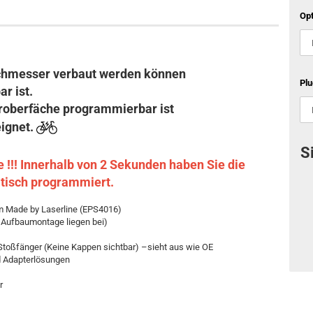
Opt
chmesser verbaut werden können
Plu
r ist.
oberfäche programmierbar ist
eignet.
S
!!! Innerhalb von 2 Sekunden haben Sie die
tisch programmiert.
 Made by Laserline (EPS4016)
 Aufbaumontage liegen bei)
toßfänger (Keine Kappen sichtbar) –sieht aus wie OE
nd Adapterlösungen
r