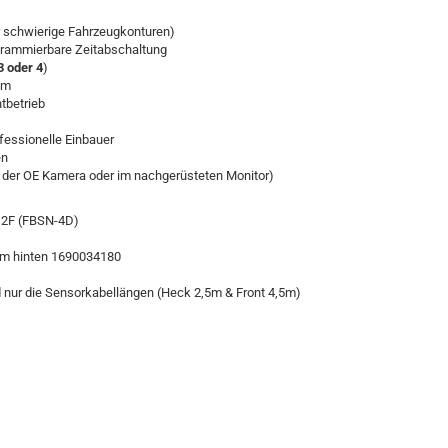
ür schwierige Fahrzeugkonturen)
ogrammierbare Zeitabschaltung
 3 oder 4
)
0m
tbetrieb
essionelle Einbauer
en
 der OE Kamera oder im nachgerüsteten Monitor)
012F (FBSN-4D)
stem hinten 1690034180
 nur die Sensorkabellängen (Heck 2,5m & Front 4,5m)