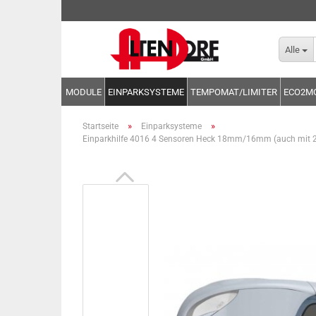
Alle
MODULE
EINPARKSYSTEME
TEMPOMAT/LIMITER
ECO2M
»
»
Startseite
Einparksysteme
Einparkhilfe 4016 4 Sensoren Heck 18mm/16mm (auch mit 2 o