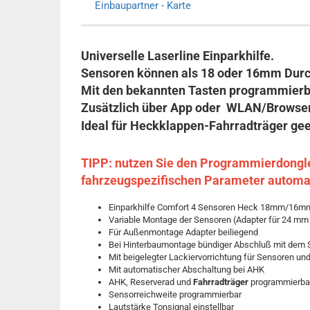
Einbaupartner - Karte
Universelle Laserline Einparkhilfe.
Sensoren können als 18 oder 16mm Dur
Mit den bekannten Tasten programmierba
Zusätzlich über App oder WLAN/Browser
Ideal für Heckklappen-Fahrradträger ge
TIPP: nutzen Sie den Programmierdongle 
fahrzeugspezifischen Parameter automa
Einparkhilfe Comfort 4 Sensoren Heck 18mm/16mm
Variable Montage der Sensoren (Adapter für 24 mm
Für Außenmontage Adapter beiliegend
Bei Hinterbaumontage bündiger Abschluß mit dem S
Mit beigelegter Lackiervorrichtung für Sensoren u
Mit automatischer Abschaltung bei AHK
AHK, Reserverad und
Fahrradträger
programmierba
Sensorreichweite programmierbar
Lautstärke Tonsignal einstellbar