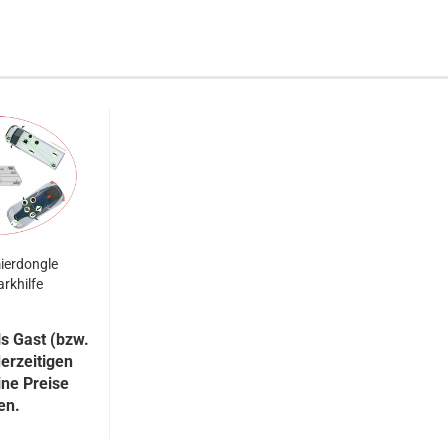
erdongle
arkhilfe
s Gast (bzw.
erzeitigen
ine Preise
en.