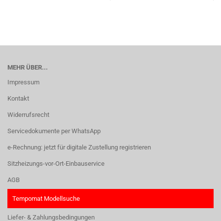
MEHR ÜBER...
Impressum
Kontakt
Widerrufsrecht
Servicedokumente per WhatsApp
e-Rechnung: jetzt für digitale Zustellung registrieren
Sitzheizungs-vor-Ort-Einbauservice
AGB
Tempomat Modellsuche
Liefer- & Zahlungsbedingungen